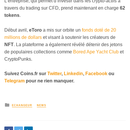
L’entreprise, qui permet d’investir dans les crypto-actifs à
travers du trading sur CFD, prend maintenant en charge
62
tokens
.
Début avril,
eToro
a mis sur orbite un
fonds doté de 20
millions de dollars
et visant à soutenir les créateurs de
NFT
. La plateforme a également révélé détenir des jetons
de populaires collections comme
Bored Ape Yacht Club
et
CryptoPunks.
Suivez
Coins
.fr sur
Twitter
,
Linkedin
,
Facebook
ou
Telegram
pour ne rien manquer
.
ECHANGEUR
NEWS