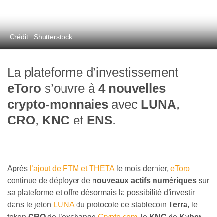
Crédit : Shutterstock
La plateforme d’investissement
eToro
s’ouvre à
4 nouvelles
crypto-monnaies
avec
LUNA
,
CRO
,
KNC
et
ENS
.
Après
l’ajout de FTM et THETA
le mois dernier,
eToro
continue de déployer de
nouveaux actifs numériques
sur
sa plateforme et offre désormais la possibilité d’investir
dans le jeton
LUNA
du protocole de stablecoin
Terra
, le
token
CRO
de l’exchange
Crypto.com
, le
KNC
de
Kyber