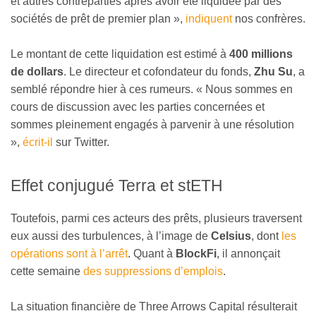
et autres contreparties après avoir été liquidée par des
sociétés de prêt de premier plan »,
indiquent
nos confrères.
Le montant de cette liquidation est estimé à
400 millions
de dollars
. Le directeur et cofondateur du fonds,
Zhu Su
, a
semblé répondre hier à ces rumeurs. « Nous sommes en
cours de discussion avec les parties concernées et
sommes pleinement engagés à parvenir à une résolution
»,
écrit-il
sur Twitter.
Effet conjugué Terra et stETH
Toutefois, parmi ces acteurs des prêts, plusieurs traversent
eux aussi des turbulences, à l’image de
Celsius
, dont
les
opérations sont à l’arrêt
. Quant à
BlockFi
, il annonçait
cette semaine
des suppressions d’emplois
.
La situation financière de Three Arrows Capital résulterait