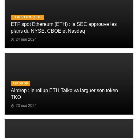
ETHEREUM (ETH)
ETF spot Ethereum (ETH) : la SEC approuve les
plans du NYSE, CBOE et Nasdaq
24 mai 2024
AIRDROP
Airdrop : le rollup ETH Taiko va larguer son token
TKO
23 mai 2024