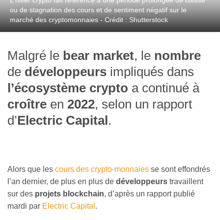
L'hiver crypto fait référence à une période prolongée de baisse
ou de stagnation des cours et de sentiment négatif sur le
marché des cryptomonnaies - Crédit : Shutterstock
Malgré le
bear market
, le
nombre
de
développeurs
impliqués dans
l’écosystème crypto
a continué à
cro
î
tre
en
2022
, selon un rapport
d’
Electric Capital
.
Alors que les
cours des crypto-monnaies
se sont effondrés
l’an dernier, de plus en plus de
développeurs
travaillent
sur des
projets blockchain
, d’après un rapport publié
mardi par
Electric Capital
.