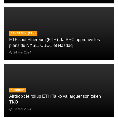
ETHEREUM (ETH)
ETF spot Ethereum (ETH) : la SEC approuve les
plans du NYSE, CBOE et Nasdaq
24 mai 2024
AIRDROP
Airdrop : le rollup ETH Taiko va larguer son token
TKO
23 mai 2024