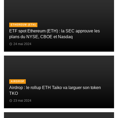
ETHEREUM (ETH)
ETF spot Ethereum (ETH) : la SEC approuve les
plans du NYSE, CBOE et Nasdaq
24 mai 2024
AIRDROP
Airdrop : le rollup ETH Taiko va larguer son token
TKO
23 mai 2024