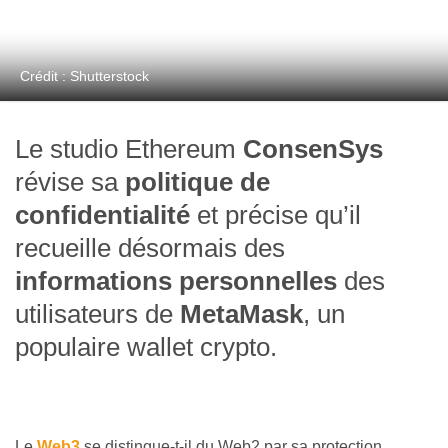
Crédit : Shutterstock
Le studio Ethereum
ConsenSys
révise sa
politique de
confidentialité
et précise qu’il
recueille désormais des
informations personnelles
des
utilisateurs de
MetaMask
, un
populaire wallet crypto.
Le
Web3
se distingue-t-il du Web2 par sa protection