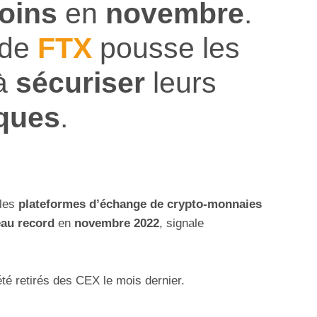
coins
en
novembre
.
 de
FTX
pousse les
à
sécuriser
leurs
ques
.
 les
plateformes d’échange de crypto-monnaies
eau record
en
novembre 2022
, signale
té retirés des CEX le mois dernier.