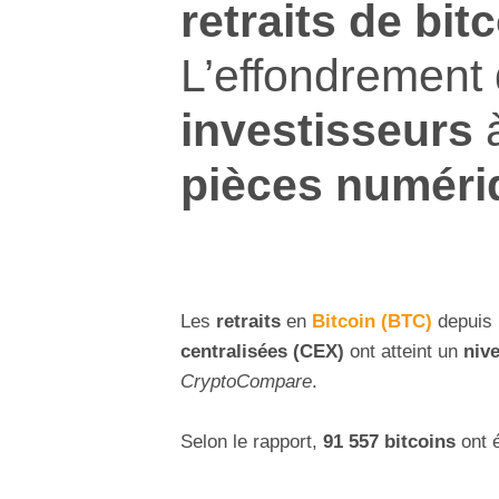
retraits de bit
L’effondrement
investisseurs
pièces numéri
Les
retraits
en
Bitcoin (BTC)
depuis
centralisées (CEX)
ont atteint un
niv
CryptoCompare
.
Selon le rapport,
91 557 bitcoins
ont é