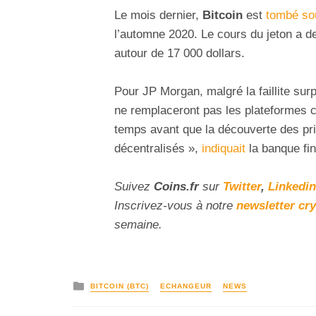
Le mois dernier,
Bitcoin
est
tombé sou
l’automne 2020. Le cours du jeton a d
autour de 17 000 dollars.
Pour JP Morgan, malgré la faillite sur
ne remplaceront pas les plateformes c
temps avant que la découverte des p
décentralisés »,
indiquait
la banque fi
Suivez
Coins
.fr
sur
Twitter
,
Linkedin
Inscrivez-vous à notre
newsletter cr
semaine.
BITCOIN (BTC)
ECHANGEUR
NEWS