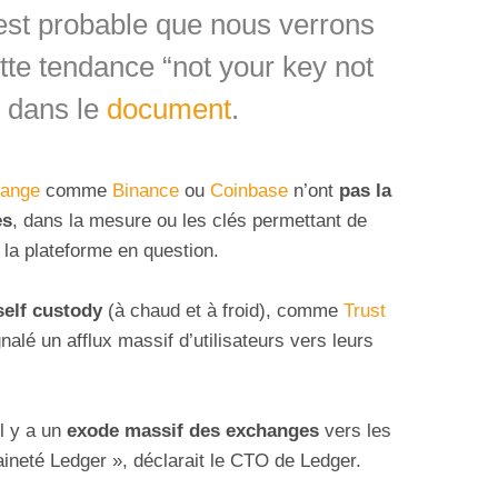
 est probable que nous verrons
tte tendance “not your key not
e dans le
document
.
ange
comme
Binance
ou
Coinbase
n’ont
pas la
es
, dans la mesure ou les clés permettant de
 la plateforme en question.
self custody
(à chaud et à froid), comme
Trust
nalé un afflux massif d’utilisateurs vers leurs
l y a un
exode massif des exchanges
vers les
aineté Ledger », déclarait le CTO de Ledger.