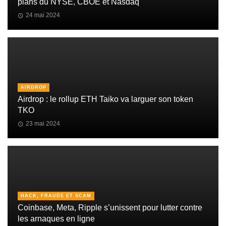
plans du NYSE, CBOE et Nasdaq
24 mai 2024
AIRDROP
Airdrop : le rollup ETH Taiko va larguer son token
TKO
23 mai 2024
HACK, FRAUDE ET SCAM
Coinbase, Meta, Ripple s’unissent pour lutter contre
les arnaques en ligne