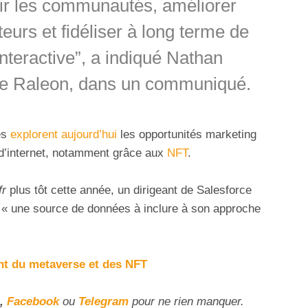
nir les communautés, améliorer
ateurs et fidéliser à long terme de
teractive”, a indiqué Nathan
 de Raleon, dans un communiqué.
es
explorent aujourd’hui
les opportunités marketing
n d’internet, notamment grâce aux
NFT
.
fr
plus tôt cette année, un dirigeant de Salesforce
 « une source de données à inclure à son approche
nt du metaverse et des NFT
,
Facebook
ou
Telegram
pour ne rien manquer.