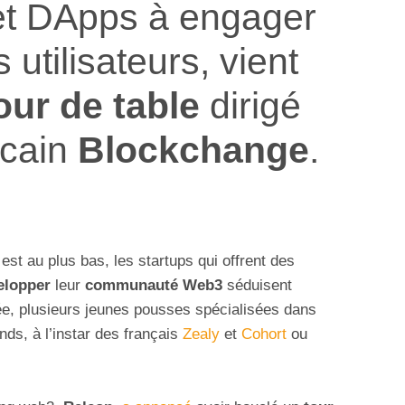
et DApps à engager
s utilisateurs, vient
our de table
dirigé
icain
Blockchange
.
est au plus bas, les startups qui offrent des
elopper
leur
communauté Web3
séduisent
ée, plusieurs jeunes pousses spécialisées dans
onds, à l’instar des français
Zealy
et
Cohort
ou