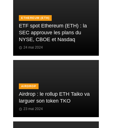
ETHEREUM (ETH)
ETF spot Ethereum (ETH) : la
SEC approuve les plans du
NYSE, CBOE et Nasdaq
24 mai 2024
AIRDROP
Airdrop : le rollup ETH Taiko va
larguer son token TKO
23 mai 2024