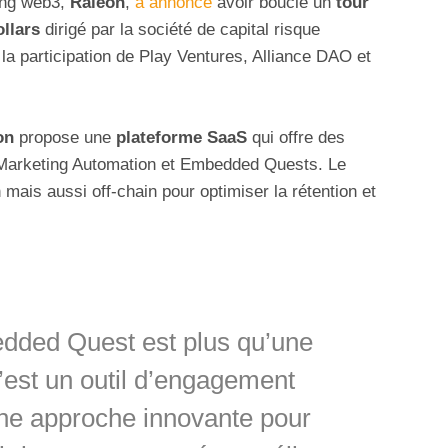
ting web3,
Raleon
,
a annoncé
avoir bouclé un
tour
ollars
dirigé par la société de capital risque
i la participation de Play Ventures, Alliance DAO et
on
propose une
plateforme SaaS
qui offre des
 Marketing Automation et Embedded Quests. Le
mais aussi off-chain pour optimiser la rétention et
edded Quest est plus qu’une
c’est un outil d’engagement
’une approche innovante pour