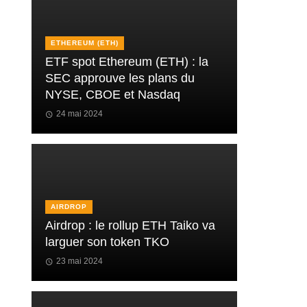
ETHEREUM (ETH)
ETF spot Ethereum (ETH) : la
SEC approuve les plans du
NYSE, CBOE et Nasdaq
24 mai 2024
AIRDROP
Airdrop : le rollup ETH Taiko va
larguer son token TKO
23 mai 2024