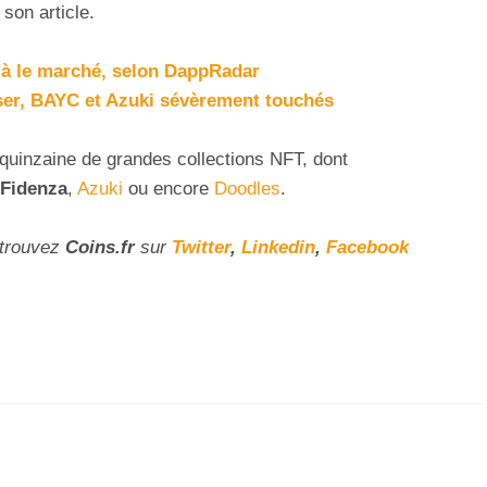
 son article.
jà le marché, selon DappRadar
sser, BAYC et Azuki sévèrement touchés
 quinzaine de grandes collections NFT, dont
Fidenza
,
Azuki
ou encore
Doodles
.
etrouvez
Coins
.fr
sur
Twitter
,
Linkedin
,
Facebook