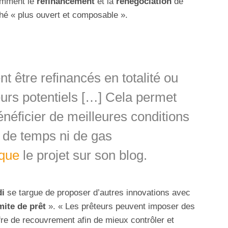
amment le
refinancement
et la
renégociation
de
ché « plus ouvert et composable ».
t être refinancés en totalité ou
eurs potentiels […] Cela permet
éficier de meilleures conditions
 de temps ni de gas
ique
le projet sur son blog.
i
se targue de proposer d’autres innovations avec
mite de prêt
». « Les prêteurs peuvent imposer des
ffre de recouvrement afin de mieux contrôler et