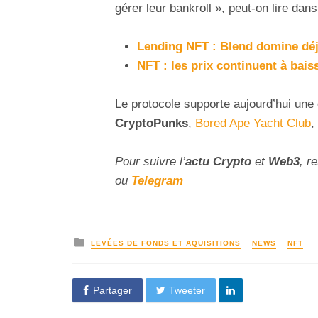
gérer leur bankroll », peut-on lire dans
Lending NFT : Blend domine dé
NFT : les prix continuent à bai
Le protocole supporte aujourd’hui une
CryptoPunks
,
Bored Ape Yacht Club
,
Pour suivre l’
actu Crypto
et
Web3
, r
ou
Telegram
LEVÉES DE FONDS ET AQUISITIONS
NEWS
NFT
Partager
Tweeter