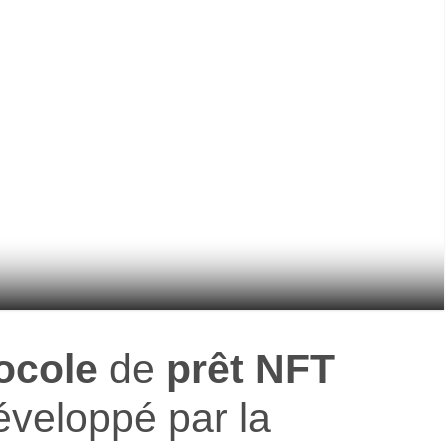
ocole
de
prêt NFT
veloppé par la