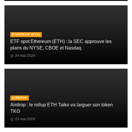
ETHEREUM (ETH)
ETF spot Ethereum (ETH) : la SEC approuve les
plans du NYSE, CBOE et Nasdaq
24 mai 2024
AIRDROP
Airdrop : le rollup ETH Taiko va larguer son token
TKO
23 mai 2024