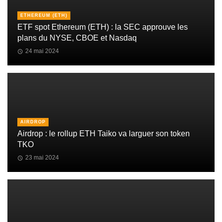
ETHEREUM (ETH)
ETF spot Ethereum (ETH) : la SEC approuve les
plans du NYSE, CBOE et Nasdaq
24 mai 2024
AIRDROP
Airdrop : le rollup ETH Taiko va larguer son token
TKO
23 mai 2024