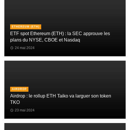
ETHEREUM (ETH)
ETF spot Ethereum (ETH) : la SEC approuve les
plans du NYSE, CBOE et Nasdaq
24 mai 2024
AIRDROP
Airdrop : le rollup ETH Taiko va larguer son token
TKO
23 mai 2024