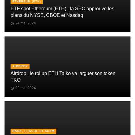
ETHEREUM (ETH)
ETF spot Ethereum (ETH) : la SEC approuve les
plans du NYSE, CBOE et Nasdaq
24 mai 2024
AIRDROP
Airdrop : le rollup ETH Taiko va larguer son token
TKO
23 mai 2024
HACK, FRAUDE ET SCAM