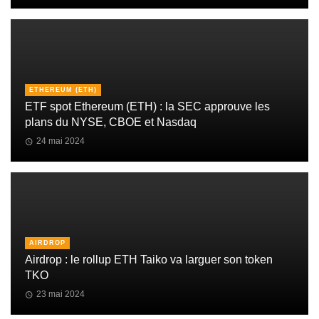
ETHEREUM (ETH)
ETF spot Ethereum (ETH) : la SEC approuve les
plans du NYSE, CBOE et Nasdaq
24 mai 2024
AIRDROP
Airdrop : le rollup ETH Taiko va larguer son token
TKO
23 mai 2024