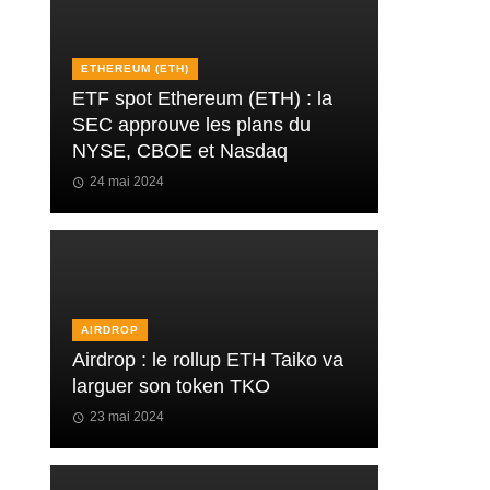
ETHEREUM (ETH)
ETF spot Ethereum (ETH) : la
SEC approuve les plans du
NYSE, CBOE et Nasdaq
24 mai 2024
AIRDROP
Airdrop : le rollup ETH Taiko va
larguer son token TKO
23 mai 2024