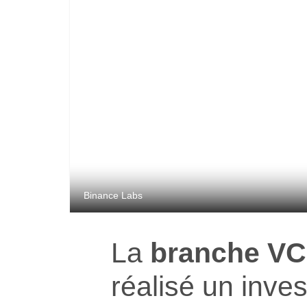
Binance Labs
La
branche VC
réalisé un inve