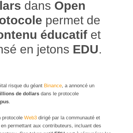
lars
dans
Open
otocole
permet de
ontenu éducatif
et
nsé en jetons
EDU
.
pital risque du géant
Binance
, a annoncé un
illions de dollars
dans le protocole
pus
.
 protocole
Web3
dirigé par la communauté et
 en permettant aux contributeurs, incluant des