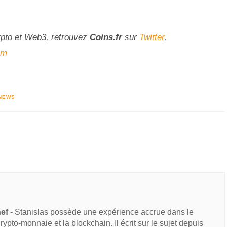
ypto et Web3, retrouvez
Coins
.fr
sur
Twitter
,
am
NEWS
hef
- Stanislas possède une expérience accrue dans le
 crypto-monnaie et la blockchain. Il écrit sur le sujet depuis