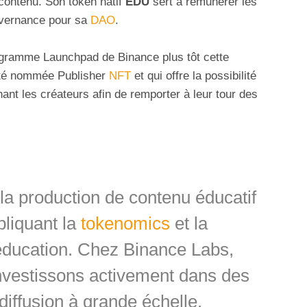
contenu. Son token natif
EDU
sert à rémunérer les
ouvernance pour sa
DAO
.
ogramme Launchpad de Binance plus tôt cette
lité nommée Publisher
NFT
et qui offre la possibilité
nant les créateurs afin de remporter à leur tour des
 production de contenu éducatif
pliquant la
tokenomics
et la
éducation. Chez Binance Labs,
nvestissons activement dans des
a diffusion à grande échelle.