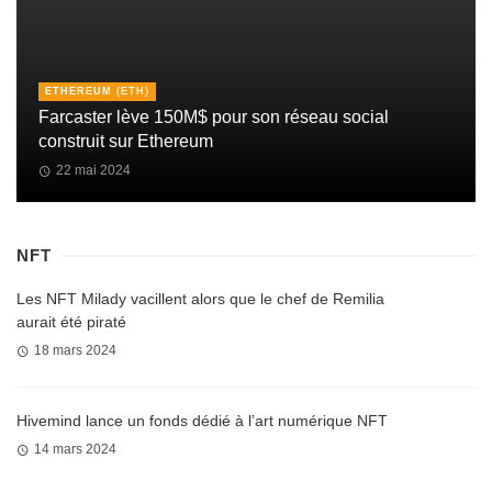
ETHEREUM (ETH)
Farcaster lève 150M$ pour son réseau social
construit sur Ethereum
22 mai 2024
NFT
Les NFT Milady vacillent alors que le chef de Remilia
aurait été piraté
18 mars 2024
Hivemind lance un fonds dédié à l’art numérique NFT
14 mars 2024