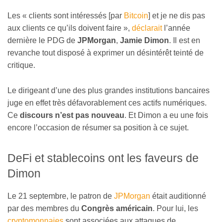
Les « clients sont intéressés [par
Bitcoin
] et je ne dis pas
aux clients ce qu’ils doivent faire »,
déclarait
l’année
dernière le PDG de
JPMorgan
,
Jamie Dimon
. Il est en
revanche tout disposé à exprimer un désintérêt teinté de
critique.
Le dirigeant d’une des plus grandes institutions bancaires
juge en effet très défavorablement ces actifs numériques.
Ce
discours n’est pas nouveau
. Et Dimon a eu une fois
encore l’occasion de résumer sa position à ce sujet.
DeFi et stablecoins ont les faveurs de
Dimon
Le 21 septembre, le patron de
JPMorgan
était auditionné
par des membres du
Congrès américain
. Pour lui, les
cryptomonnaies
sont associées aux attaques de