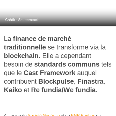
Crédit : Shutterstock
La
finance de marché
traditionnelle
se transforme via la
blockchain
. Elle a cependant
besoin de
standards
communs
tels
que le
Cast Framework
auquel
contribuent
Blockpulse
,
Finastra
,
Kaiko
et
Re fundia/We fundia
.
A l’image de
Société Générale
et de
BNP Paribas
en