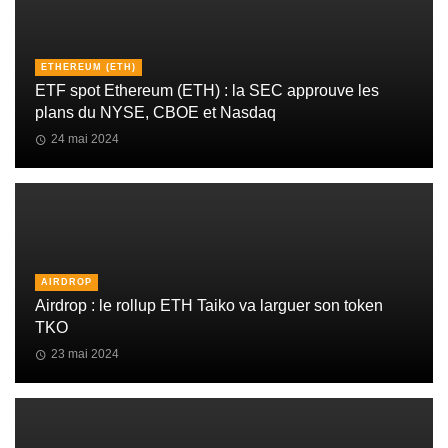
ETHEREUM (ETH)
ETF spot Ethereum (ETH) : la SEC approuve les
plans du NYSE, CBOE et Nasdaq
24 mai 2024
AIRDROP
Airdrop : le rollup ETH Taiko va larguer son token
TKO
23 mai 2024