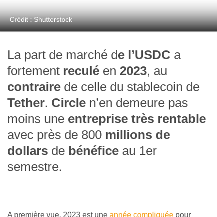
Crédit : Shutterstock
La part de marché d
e l’USDC
a
fortement
reculé
en
2023
, au
contraire
de celle du stablecoin de
Tether
.
Circle
n’en demeure pas
moins une
entreprise très rentable
avec près de 800
millions de
dollars
de
bénéfice
au 1er
semestre.
A première vue, 2023 est une
année compliquée
pour