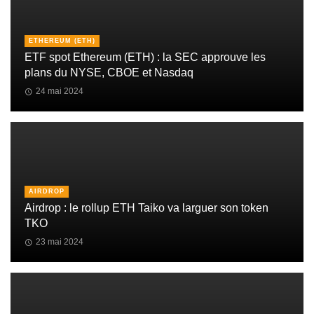
ETHEREUM (ETH)
ETF spot Ethereum (ETH) : la SEC approuve les
plans du NYSE, CBOE et Nasdaq
24 mai 2024
AIRDROP
Airdrop : le rollup ETH Taiko va larguer son token
TKO
23 mai 2024