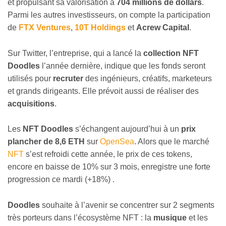
et propulsant sa valorisation à
704 millions de dollars
.
Parmi les autres investisseurs, on compte la participation
de
FTX Ventures
,
10T Holdings
et
Acrew Capital
.
Sur Twitter, l’entreprise, qui a lancé la
collection NFT
Doodles
l’année dernière, indique que les fonds seront
utilisés pour
recruter
des ingénieurs, créatifs, marketeurs
et grands dirigeants. Elle prévoit aussi de réaliser des
acquisitions
.
Les
NFT Doodles
s’échangent aujourd’hui à un
prix
plancher de 8,6 ETH
sur
OpenSea
. Alors que le marché
NFT
s’est refroidi cette année, le prix de ces tokens,
encore en baisse de 10% sur 3 mois, enregistre une forte
progression ce mardi (+18%) .
Doodles
souhaite à l’avenir se concentrer sur 2 segments
très porteurs dans l’écosystème NFT : la
musique
et les