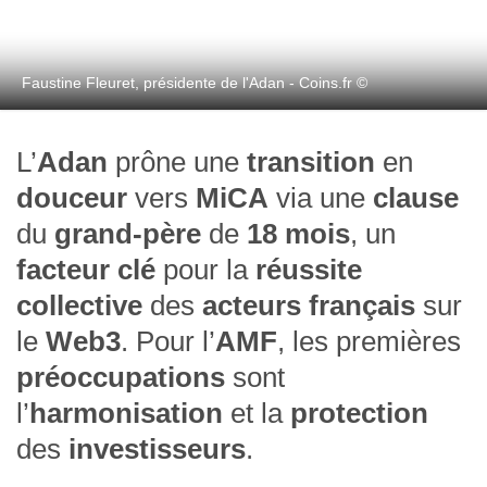
Faustine Fleuret, présidente de l'Adan - Coins.fr ©
L’
Adan
prône une
transition
en
douceur
vers
MiCA
via une
clause
du
grand-père
de
18 mois
, un
facteur clé
pour la
réussite
collective
des
acteurs français
sur
le
Web3
. Pour l’
AMF
, les premières
préoccupations
sont
l’
harmonisation
et la
protection
des
investisseurs
.