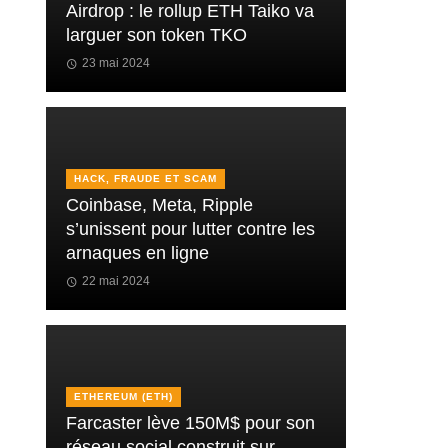
Airdrop : le rollup ETH Taiko va
larguer son token TKO
23 mai 2024
HACK, FRAUDE ET SCAM
Coinbase, Meta, Ripple
s’unissent pour lutter contre les
arnaques en ligne
22 mai 2024
ETHEREUM (ETH)
Farcaster lève 150M$ pour son
réseau social construit sur