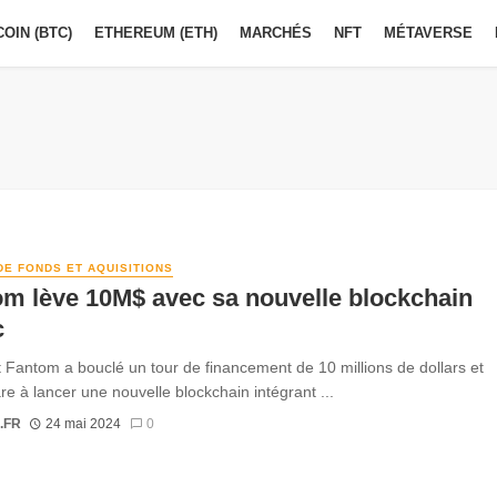
COIN (BTC)
ETHEREUM (ETH)
MARCHÉS
NFT
MÉTAVERSE
DE FONDS ET AQUISITIONS
m lève 10M$ avec sa nouvelle blockchain
c
t Fantom a bouclé un tour de financement de 10 millions de dollars et
re à lancer une nouvelle blockchain intégrant ...
.FR
24 mai 2024
0