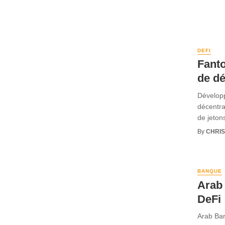
DEFI
Fanto
de d
Développ
décentra
de jetons
By
CHRI
BANQUE
Arab 
DeFi
Arab Ban