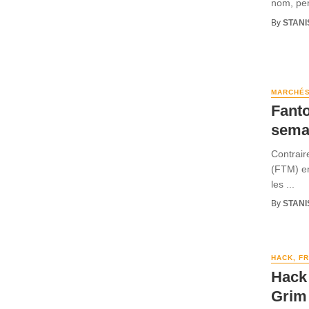
nom, per
By
STANI
MARCHÉ
Fanto
sema
Contrair
(FTM) en
les ...
By
STANI
HACK, F
Hack 
Grim