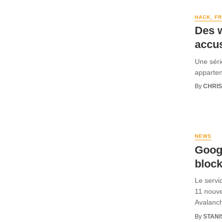
HACK, F
Des 
accu
Une séri
appartena
By
CHRI
NEWS
Googl
bloc
Le servi
11 nouve
Avalanch
By
STANI