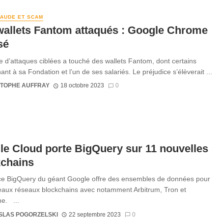
RAUDE ET SCAM
wallets Fantom attaqués : Google Chrome
sé
e d’attaques ciblées a touché des wallets Fantom, dont certains
nt à sa Fondation et l’un de ses salariés. Le préjudice s’élèverait ...
STOPHE AUFFRAY
18 octobre 2023
0
e Cloud porte BigQuery sur 11 nouvelles
kchains
ce BigQuery du géant Google offre des ensembles de données pour
aux réseaux blockchains avec notamment Arbitrum, Tron et
e. ...
SLAS POGORZELSKI
22 septembre 2023
0