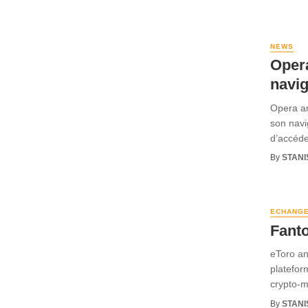
NEWS
Opera
navig
Opera an
son navi
d’accéder
By
STANI
ECHANG
Fanto
eToro an
platefor
crypto-m
By
STANI