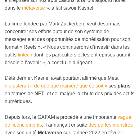
entreprises sur nos applications, à la fois aujourd’hui et
dans le
métaverse
», a fait savoir Kasriel.
La firme fondée par Mark Zuckerberg veut désormais
concentrer ses efforts autour de son système de
messagerie et des opportunités de monétisation pour son
format
«
Reels ».
«
Nous continuerons d’investir dans les
outils
fintech
dont les particuliers et les entreprises auront
besoin à l’avenir », a conclu le dirigeant.
L’été dernier, Kasriel avait pourtant affirmé que Meta
n’ajusterait « de quelque manière que ce soit »
ses
plans
en termes de
NFT
, et ce, malgré la chute des prix des actifs
numériques.
Depuis lors, le GAFAM a procédé à une importante
vague
de licenciements
. Il annonçait ensuite
des pertes monstres
avec son unité
Metaverse
sur l’année 2022 en février.