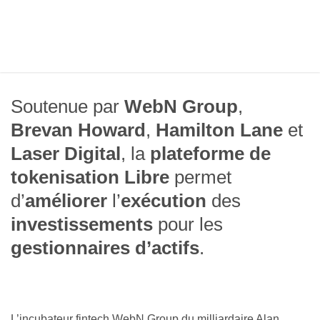
Soutenue par
WebN Group
,
Brevan Howard
,
Hamilton Lane
et
Laser Digital
, la
plateforme de
tokenisation Libre
permet
d’
améliorer
l’
exécution
des
investissements
pour les
gestionnaires d’actifs
.
L’incubateur fintech WebN Group du milliardaire Alan