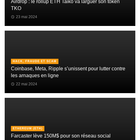
Airdrop : le rollup ETH Taiko va larguer son token
TKO
23 mai 2024
HACK, FRAUDE ET SCAM
Coinbase, Meta, Ripple s’unissent pour lutter contre
les arnaques en ligne
22 mai 2024
ETHEREUM (ETH)
Farcaster lève 150M$ pour son réseau social