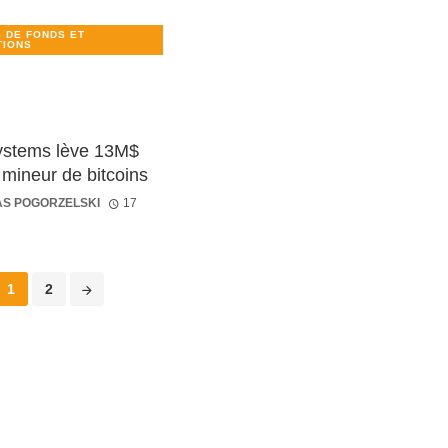
 DE FONDS ET
TIONS
ystems lève 13M$
 mineur de bitcoins
AS POGORZELSKI
17
1
2