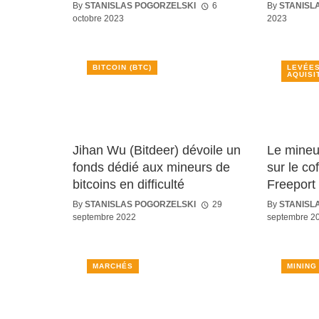
By
STANISLAS POGORZELSKI
6
By
STANISL
octobre 2023
2023
BITCOIN (BTC)
LEVÉES
AQUISI
Jihan Wu (Bitdeer) dévoile un
Le mineu
fonds dédié aux mineurs de
sur le co
bitcoins en difficulté
Freeport
By
STANISLAS POGORZELSKI
29
By
STANISL
septembre 2022
septembre 2
MARCHÉS
MINING