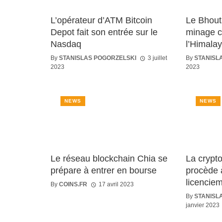
L’opérateur d’ATM Bitcoin
Le Bhout
Depot fait son entrée sur le
minage c
Nasdaq
l’Himala
By
STANISLAS POGORZELSKI
3 juillet
By
STANISL
2023
2023
NEWS
NEWS
Le réseau blockchain Chia se
La crypto
prépare à entrer en bourse
procède 
licencie
By
COINS.FR
17 avril 2023
By
STANISL
janvier 2023