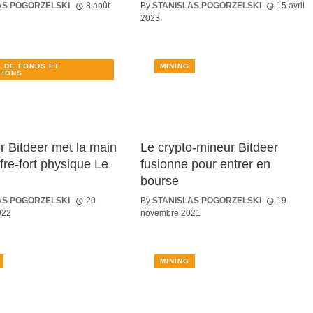
AS POGORZELSKI
8 août
By
STANISLAS POGORZELSKI
15 avril
2023
 DE FONDS ET
MINING
TIONS
r Bitdeer met la main
Le crypto-mineur Bitdeer
ffre-fort physique Le
fusionne pour entrer en
bourse
AS POGORZELSKI
20
By
STANISLAS POGORZELSKI
19
022
novembre 2021
MINING