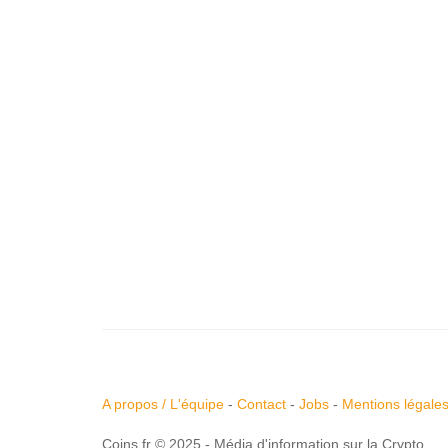
A propos / L'équipe
-
Contact
-
Jobs
-
Mentions légale
Coins.fr © 2025 - Média d'information sur la Crypto