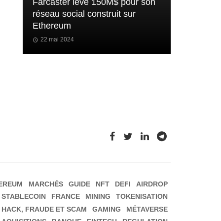
Farcaster lève 150M$ pour son
réseau social construit sur
Ethereum
22 mai 2024
EREUM
MARCHÉS
GUIDE
NFT
DEFI
AIRDROP
STABLECOIN
FRANCE
MINING
TOKENISATION
HACK, FRAUDE ET SCAM
GAMING
MÉTAVERSE