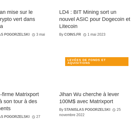
an mise sur le
LD4 : BIT Mining sort un
rypto vert dans
nouvel ASIC pour Dogecoin et
ya
Litecoin
AS POGORZELSKI
3 mai
By
COINS.FR
1 mai 2023
LEVÉES DE FONDS ET
AQUISITIONS
-firme Matrixport
Jihan Wu cherche à lever
à son tour à des
100M$ avec Matrixport
ments
By
STANISLAS POGORZELSKI
25
novembre 2022
AS POGORZELSKI
27