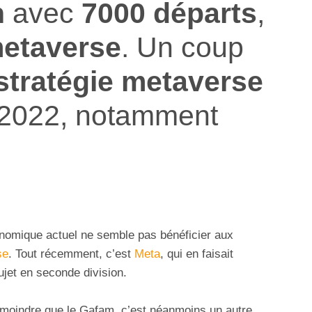
n
avec
7000 départs
,
metaverse
. Un coup
stratégie metaverse
 2022, notamment
onomique actuel ne semble pas bénéficier aux
se
. Tout récemment, c’est
Meta
, qui en faisait
sujet en seconde division.
 moindre que le Gafam, c’est néanmoins un autre