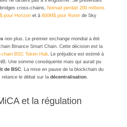
ates ne tardent pas à s’engouffrer. Se présentant
bridges cross-chains,
Nomad perdait 200 millions
 pour Horizon
et à
600M$ pour Ronin
de Sky
es
non plus. Le premier exchange mondial a été
chain Binance Smart Chain. Cette décision est la
er-chain BSC Token Hub
. Le préjudice est estimé à
B. Une somme conséquente mais qui aurait pu
rêt de BSC
. La mise en pause de la blockchain du
relance le débat sur la
décentralisation
.
MiCA et la régulation