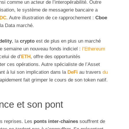
nsi comme un acteur de l’interopérabilité. Outre
nisation, le système de messagerie bancaire a
DC
. Autre illustration de ce rapprochement :
Cboe
la Data marché.
delity
, la
crypto
est de plus en plus un marché
tte semaine un nouveau fonds indiciel :
l’Ethereum
celui de d’
ETH
, offre des opportunités
iter ces opérations. Autre spécialiste de l’Asset
nt à lui son implication dans la
DeFi
au travers
du
rapidement fait grimper le cours de son token natif.
nce et son pont
rs reprises. Les
ponts inter-chaines
souffrent de