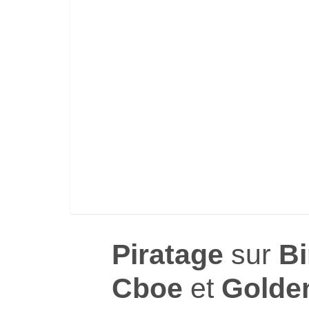
Piratage
sur
Bi
Cboe
et
Golde