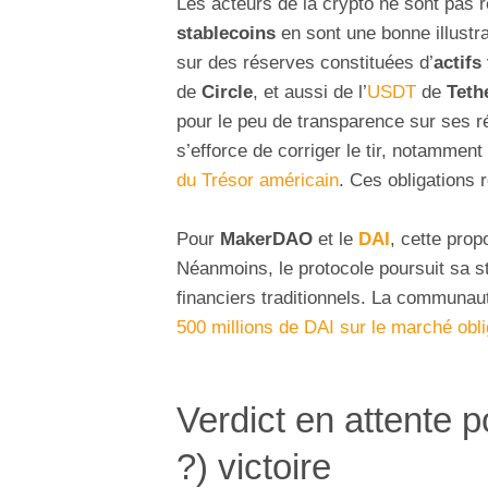
Les acteurs de la crypto ne sont pas r
stablecoins
en sont une bonne illustr
sur des réserves constituées d’
actifs
de
Circle
, et aussi de l’
USDT
de
Teth
pour le peu de transparence sur ses rés
s’efforce de corriger le tir, notamment
du Trésor américain
. Ces obligations
Pour
MakerDAO
et le
DAI
, cette prop
Néanmoins, le protocole poursuit sa str
financiers traditionnels. La communau
500 millions de DAI sur le marché obli
Verdict en attente 
?) victoire