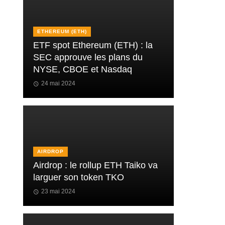
ETHEREUM (ETH)
ETF spot Ethereum (ETH) : la
SEC approuve les plans du
NYSE, CBOE et Nasdaq
24 mai 2024
AIRDROP
Airdrop : le rollup ETH Taiko va
larguer son token TKO
23 mai 2024