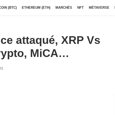
COIN (BTC)
ETHEREUM (ETH)
MARCHÉS
NFT
MÉTAVERSE
nce attaqué, XRP Vs
Crypto, MiCA…
h11