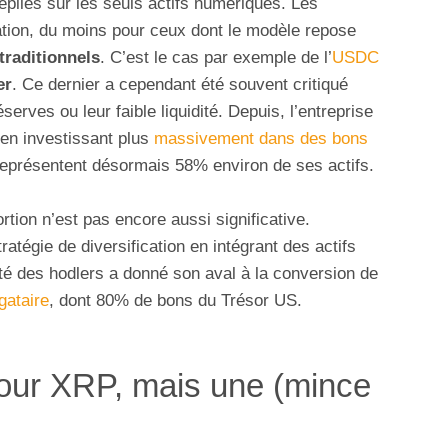
epliés sur les seuls actifs numériques. Les
ation, du moins pour ceux dont le modèle repose
 traditionnels
. C’est le cas par exemple de l’
USDC
er
. Ce dernier a cependant été souvent critiqué
erves ou leur faible liquidité. Depuis, l’entreprise
 en investissant plus
massivement dans des bons
 représentent désormais 58% environ de ses actifs.
ortion n’est pas encore aussi significative.
atégie de diversification en intégrant des actifs
té des hodlers a donné son aval à la conversion de
gataire
, dont 80% de bons du Trésor US.
pour XRP, mais une (mince