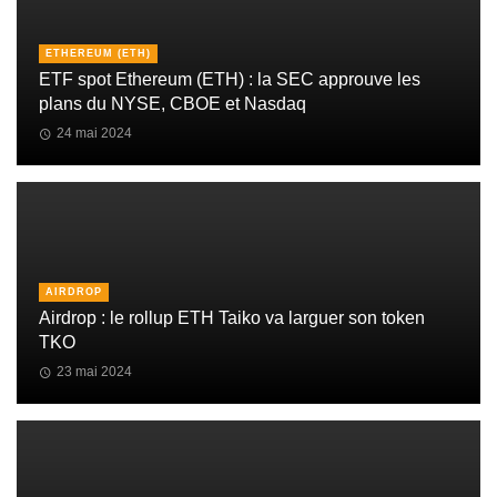
ETHEREUM (ETH)
ETF spot Ethereum (ETH) : la SEC approuve les
plans du NYSE, CBOE et Nasdaq
24 mai 2024
AIRDROP
Airdrop : le rollup ETH Taiko va larguer son token
TKO
23 mai 2024