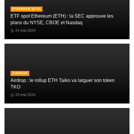
ETHEREUM (ETH)
ETF spot Ethereum (ETH) : la SEC approuve les
plans du NYSE, CBOE et Nasdaq
24 mai 2024
AIRDROP
Airdrop : le rollup ETH Taiko va larguer son token
TKO
23 mai 2024