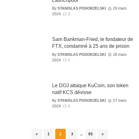
Launchpool
By
STANISLAS POGORZELSKI
29 mars
2024
0
Sam Bankman-Fried, le fondateur de
FTX, condamné à 25 ans de prison
By
STANISLAS POGORZELSKI
28 mars
2024
0
Le DOJ attaque KuCoin, son token
natif KCS dévisse
By
STANISLAS POGORZELSKI
27 mars
2024
0
1
2
3
...
65