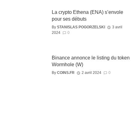
La crypto Ethena (ENA) s’envole
pour ses débuts
By
STANISLAS POGORZELSKI
3 avril
2024
0
Binance annonce le listing du token
Wormhole (W)
By
COINS.FR
2 avril 2024
0