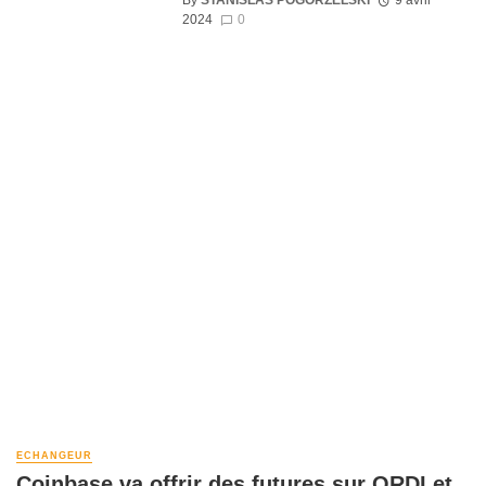
By
STANISLAS POGORZELSKI
9 avril
2024
0
ECHANGEUR
Coinbase va offrir des futures sur ORDI et