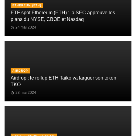
ETHEREUM (ETH)
ETF spot Ethereum (ETH) : la SEC approuve les
plans du NYSE, CBOE et Nasdaq
24 mai 2024
AIRDROP
Airdrop : le rollup ETH Taiko va larguer son token
TKO
23 mai 2024
HACK, FRAUDE ET SCAM