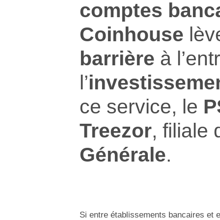
comptes banca
Coinhouse
lèv
barrière
à l’ent
l’
investisseme
ce service, le
P
Treezor
, filiale
Générale
.
Si entre établissements bancaires et en