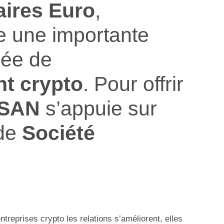
ires Euro
,
e une importante
rée de
nt crypto
. Pour offrir
SAN
s’appuie sur
 de
Société
treprises crypto les relations s’améliorent, elles