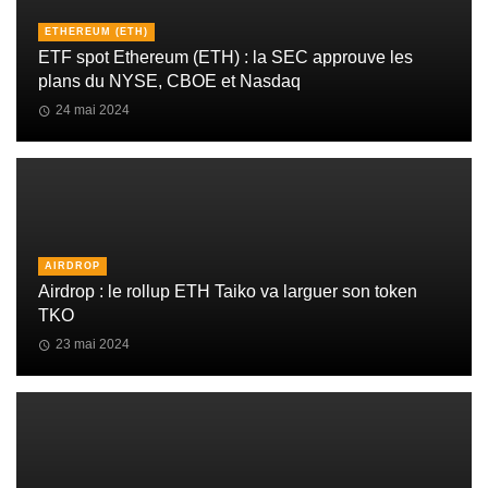
ETHEREUM (ETH)
ETF spot Ethereum (ETH) : la SEC approuve les
plans du NYSE, CBOE et Nasdaq
24 mai 2024
AIRDROP
Airdrop : le rollup ETH Taiko va larguer son token
TKO
23 mai 2024