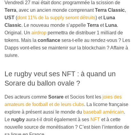
Vendredi 27 mai était donc programmée la scission de
Terra
, avec un ancien monde comprenant
Terra Classic
,
UST
(
dont 11% de la supply seront détruits
) et
Luna
Classic
. Le nouveau monde s’appelle
Terra
et
Luna
.
Original. Un
airdrop
permettra de distribuer 1 milliard de
tokens. Mais la
confiance
sera-t-elle au rendez-vous ? Les
Dapps vont-elles se maintenir sur la blockchain ? Affaire à
suivre.
Le rugby veut ses NFT : à quand un
Sorare du ballon ovale ?
Des acteurs comme
Sorare
et Socios font les
joies des
amateurs de football et de leurs clubs
. La licorne française
explore à présent aussi le monde du
baseball américain
.
Le
rugby
aura-t-il droit également à ses
NFT
et à cette
nouvelle source de monétisation ? C’est bien l’intention de
sa ligue en France.