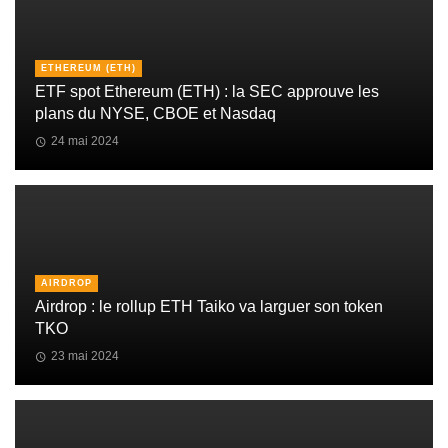
ETHEREUM (ETH)
ETF spot Ethereum (ETH) : la SEC approuve les
plans du NYSE, CBOE et Nasdaq
24 mai 2024
AIRDROP
Airdrop : le rollup ETH Taiko va larguer son token
TKO
23 mai 2024