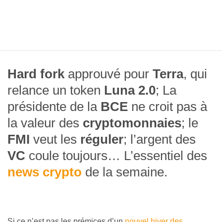
Hard fork
approuvé pour
Terra
, qui
relance un token
Luna 2.0
; La
présidente de la
BCE
ne croit pas à
la valeur des
cryptomonnaies
; le
FMI
veut les
réguler
; l’argent des
VC
coule toujours… L’essentiel des
news crypto
de la semaine.
Si ce n’est pas les prémices d’un
nouvel hiver des