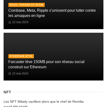
HACK, FRAUDE ET SCAM
Coinbase, Meta, Ripple s’unissent pour lutter contre
les arnaques en ligne
22 mai 2024
ETHEREUM (ETH)
Farcaster lève 150M$ pour son réseau social
construit sur Ethereum
22 mai 2024
NFT
Les NFT Milady vacillent alors que le chef de Remilia
aurait été piraté