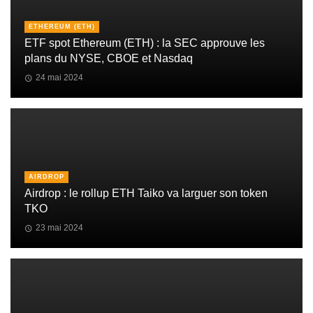
ETHEREUM (ETH)
ETF spot Ethereum (ETH) : la SEC approuve les
plans du NYSE, CBOE et Nasdaq
24 mai 2024
AIRDROP
Airdrop : le rollup ETH Taiko va larguer son token
TKO
23 mai 2024