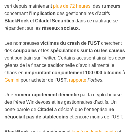
vert depuis maintenant
plus de 72 heures
, des
rumeurs
concernant l’
implication
des gestionnaires d’actifs
BlackRock
et
Citadel Securities
dans ce naufrage se
répandent sur les
réseaux sociaux
.
Les nombreuses
victimes du crash de l’UST
cherchent
des
coupables
et les
spéculations sur la ou les causes
vont bon train sur Twitter. Certains accusent ainsi les deux
géants de la finance traditionnelle d’avoir alimenté le
chaos en
empruntant conjointement 100 000 bitcoins
à
Gemini
pour acheter de l’
UST
,
rapporte
Forbes
.
Une
rumeur rapidement démentie
par la crypto-bourse
des frères Winklevoss et les gestionnaires d’actifs. Un
porte-parole de
Citadel
a déclaré que l’entreprise
ne
négociait pas de stablecoins
et encore moins de l’UST.
BlackRock
, qui a dernièrement
lancé un fonds crypto
et