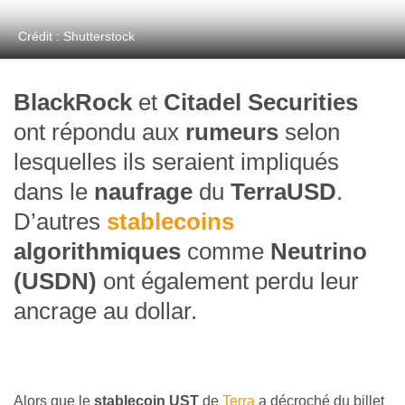
Crédit : Shutterstock
BlackRock
et
Citadel Securities
ont répondu aux
rumeurs
selon
lesquelles ils seraient impliqués
dans le
naufrage
du
TerraUSD
.
D’autres
stablecoins
algorithmiques
comme
Neutrino
(USDN)
ont également perdu leur
ancrage au dollar.
Alors que le
stablecoin UST
de
Terra
a décroché du billet