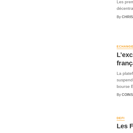
Les prem
décentral
By
CHRI
ECHANG
L’exc
franç
La plate
suspendr
bourse B
By
COINS
DEFI
Les F