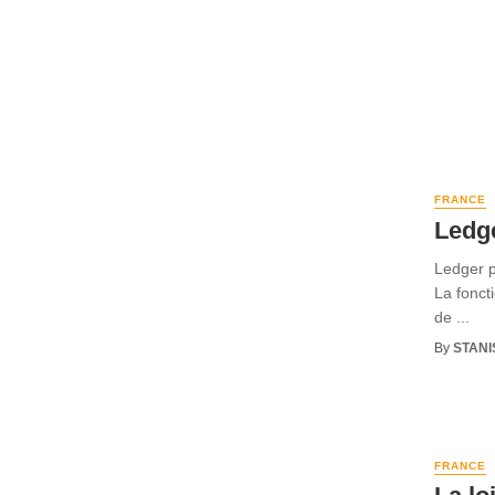
FRANCE
Ledge
Ledger p
La fonct
de ...
By
STANI
FRANCE