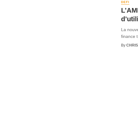
DEFI
L’AM
d’uti
La nouve
finance t
By
CHRI