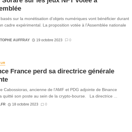
i Sorare sur les jeux NFT votée à
semblée
 basés sur la monétisation d’objets numériques vont bénéficier durant
un cadre expérimental. La proposition votée à l’Assemblée nationale
STOPHE AUFFRAY
19 octobre 2023
0
EUR
ce France perd sa directrice générale
nte
e Cabossioras, ancienne de l’AMF et PDG adjointe de Binance
a quitté son poste au sein de la crypto-bourse. La directrice ...
.FR
18 octobre 2023
0