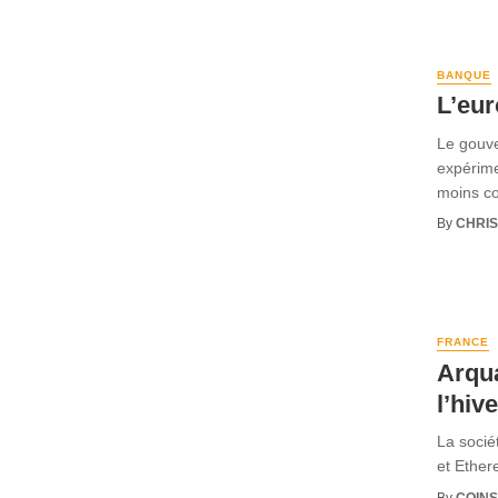
BANQUE
L’eur
Le gouve
expérime
moins co
By
CHRI
FRANCE
Arqua
l’hiv
La socié
et Ethere
By
COINS