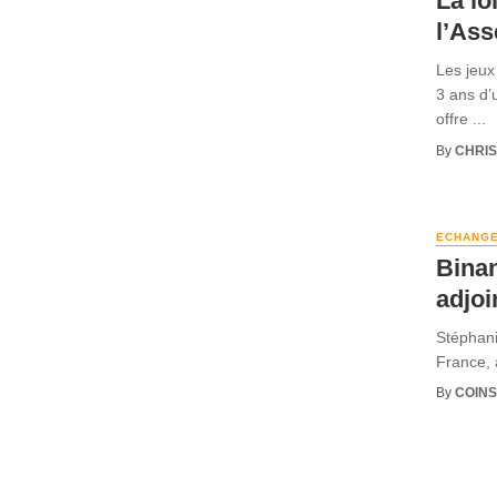
La lo
l’As
Les jeux
3 ans d’
offre ...
By
CHRI
ECHANG
Binan
adjoi
Stéphani
France, 
By
COINS