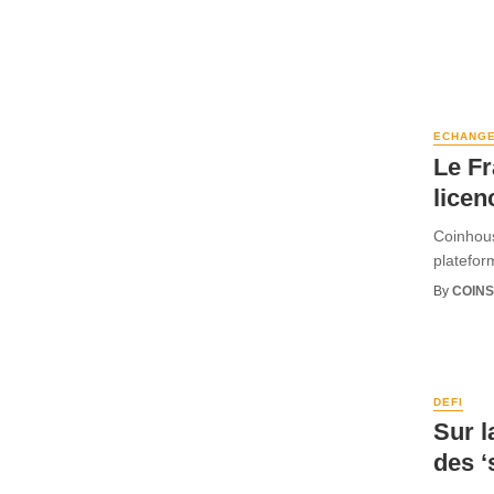
ECHANG
Le Fr
licen
Coinhous
platefor
By
COINS
DEFI
Sur l
des ‘