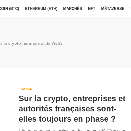
COIN (BTC)
ETHEREUM (ETH)
MARCHÉS
NFT
MÉTAVERSE
e la
crypto-monnaie
et du
Web3
FRANCE
Sur la crypto, entreprises et
autorités françaises sont-
elles toujours en phase ?
L’Adan prône une transition en douceur vers MiCA via une