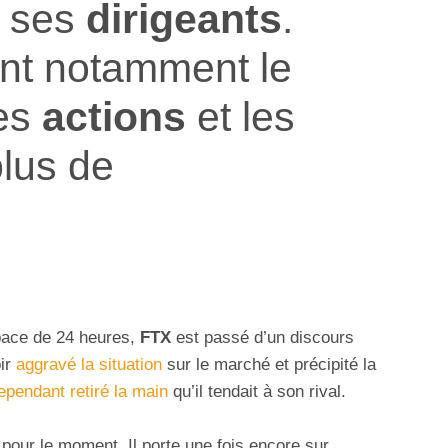
i ses
dirigeants
.
ent notamment le
es
actions
et les
lus de
space de 24 heures,
FTX
est passé d’un discours
oir
aggravé la situation
sur le marché et précipité la
ependant retiré la main
qu’il tendait à son rival.
 pour le moment. Il porte une fois encore sur