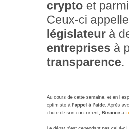
crypto
et parm
Ceux-ci appell
législateur
à d
entreprises
à p
transparence
.
Au cours de cette semaine, et en l’e
optimiste à
l’appel à l’aide
. Après av
chute de son concurrent,
Binance
a
c
Le débat n’est cependant pas celui-ci,