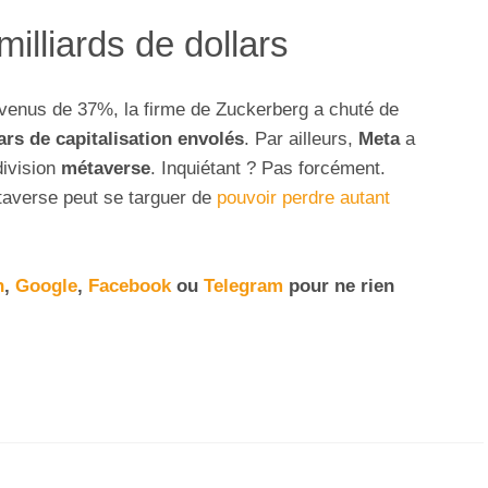
illiards de dollars
venus de 37%, la firme de Zuckerberg a chuté de
ars de capitalisation envolés
. Par ailleurs,
Meta
a
division
métaverse
. Inquiétant ? Pas forcément.
taverse peut se targuer de
pouvoir perdre autant
n
,
Google
,
Facebook
ou
Telegram
pour ne rien