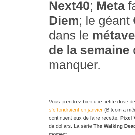
Next40
;
Meta
f
Diem
; le géant
dans le
métave
de la semaine
q
manquer.
Vous prendrez bien une petite dose d
s’effondraient en janvier
(Bitcoin a mê
continuent eux de faire recette.
Pixel 
de dollars. La série
The Walking Dea
moment.