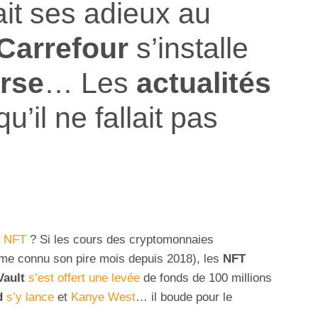
ait ses adieux au
Carrefour
s’installe
rse
… Les
actualités
u’il ne fallait pas
e
NFT
? Si les cours des cryptomonnaies
me connu son pire mois depuis 2018), les
NFT
Vault
s’est offert une levée
de fonds de 100 millions
d
s’y lance
et
Kanye West
… il boude pour le