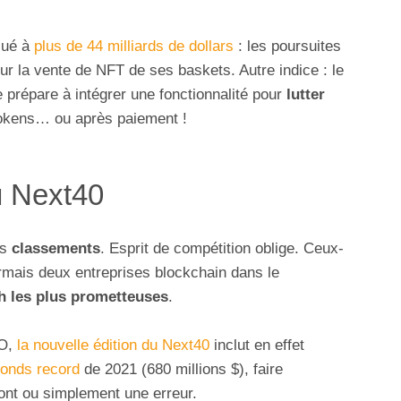
lué à
plus de 44 milliards de dollars
: les poursuites
r la vente de NFT de ses baskets. Autre indice : le
 prépare à intégrer une fonctionnalité pour
lutter
tokens… ou après paiement !
u Next40
es
classements
. Esprit de compétition oblige. Ceux-
rmais deux entreprises blockchain dans le
h les plus prometteuses
.
 O,
la nouvelle édition du Next40
inclut en effet
fonds record
de 2021 (680 millions $), faire
ront ou simplement une erreur.