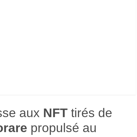
asse aux
NFT
tirés de
orare
propulsé au