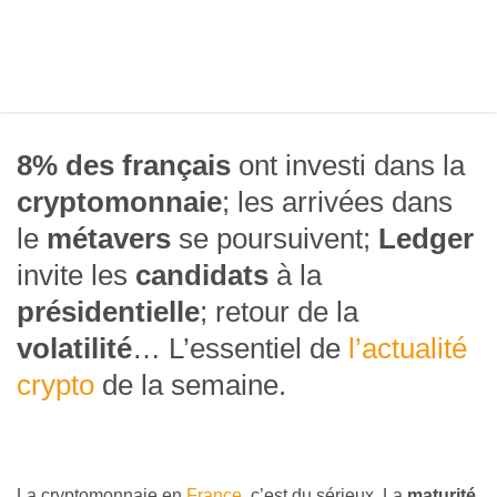
8% des français
ont investi dans la
cryptomonnaie
; les arrivées dans
le
métavers
se poursuivent;
Ledger
invite les
candidats
à la
présidentielle
; retour de la
volatilité
… L’essentiel de
l’actualité
crypto
de la semaine.
La cryptomonnaie en
France
, c’est du sérieux. La
maturité