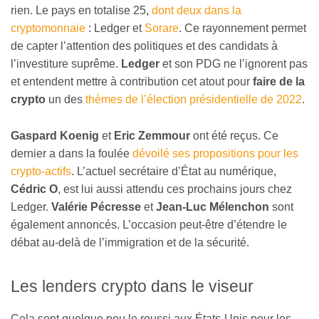
rien. Le pays en totalise 25,
dont deux dans la
cryptomonnaie
: Ledger et
Sorare
. Ce rayonnement permet
de capter l’attention des politiques et des candidats à
l’investiture suprême.
Ledger
et son PDG ne l’ignorent pas
et entendent mettre à contribution cet atout pour
faire de la
crypto
un des
thèmes de l’élection présidentielle de 2022
.
Gaspard Koenig
et
Eric Zemmour
ont été reçus. Ce
dernier a dans la foulée
dévoilé ses propositions pour les
crypto-actifs
. L’actuel secrétaire d’État au numérique,
Cédric O
, est lui aussi attendu ces prochains jours chez
Ledger.
Valérie Pécresse
et
Jean-Luc Mélenchon
sont
également annoncés. L’occasion peut-être d’étendre le
débat au-delà de l’immigration et de la sécurité.
Les lenders crypto dans le viseur
Cela sent quelque peu le roussi aux États-Unis pour les