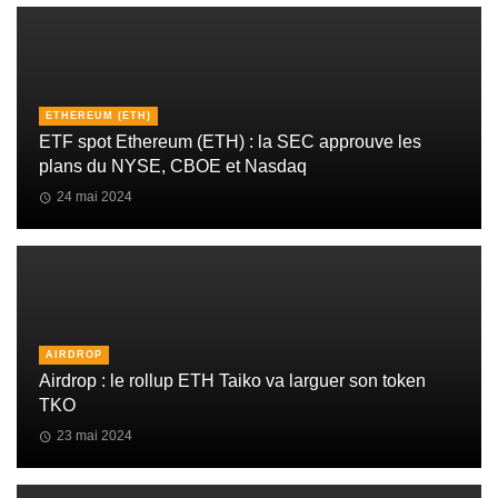
ETHEREUM (ETH)
ETF spot Ethereum (ETH) : la SEC approuve les
plans du NYSE, CBOE et Nasdaq
24 mai 2024
AIRDROP
Airdrop : le rollup ETH Taiko va larguer son token
TKO
23 mai 2024