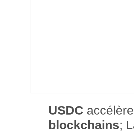
USDC
accélèr
blockchains
; 