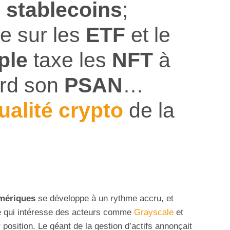
x
stablecoins
;
e sur les
ETF
et le
ple
taxe les
NFT
à
rd son
PSAN
…
ualité crypto
de la
umériques
se développe à un rythme accru, et
é qui intéresse des acteurs comme
Grayscale
et
position. Le géant de la gestion d’actifs annonçait