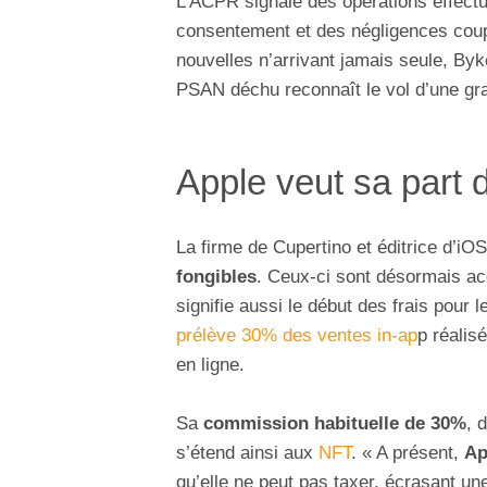
L’ACPR signale des opérations effectué
consentement et des négligences coup
nouvelles n’arrivant jamais seule, By
PSAN déchu reconnaît le vol d’une gran
Apple veut sa part 
La firme de Cupertino et éditrice d’iOS
fongibles
. Ceux-ci sont désormais ac
signifie aussi le début des frais pour
prélève 30% des ventes in-ap
p réalis
en ligne.
Sa
commission habituelle de 30%
, 
s’étend ainsi aux
NFT
. « A présent,
Ap
qu’elle ne peut pas taxer, écrasant une