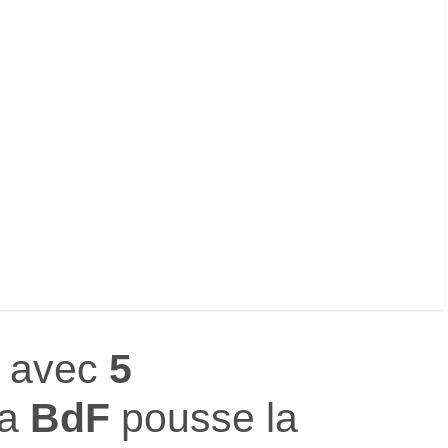
e avec
5
La
BdF
pousse la