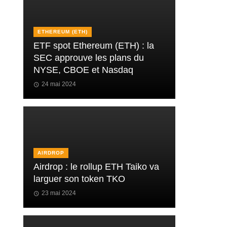
ETHEREUM (ETH)
ETF spot Ethereum (ETH) : la
SEC approuve les plans du
NYSE, CBOE et Nasdaq
24 mai 2024
AIRDROP
Airdrop : le rollup ETH Taiko va
larguer son token TKO
23 mai 2024