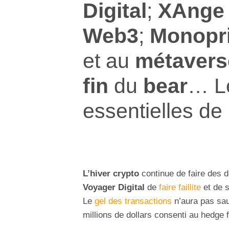
Digital
;
XAnge
Web3
;
Monopr
et au
métavers
fin
du
bear
… L
essentielles de
L’hiver crypto
continue de faire des 
Voyager Digital
de
faire faillite
et de s
Le
gel des transactions
n’aura pas sau
millions de dollars consenti au hedge f