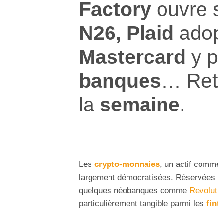
Factory
ouvre s
N26,
Plaid
adop
Mastercard
y p
banques
… Reto
la
semaine
.
Les
crypto-monnaies
, un actif comm
largement démocratisées. Réservées 
quelques néobanques comme
Revolut
particulièrement tangible parmi les
fin