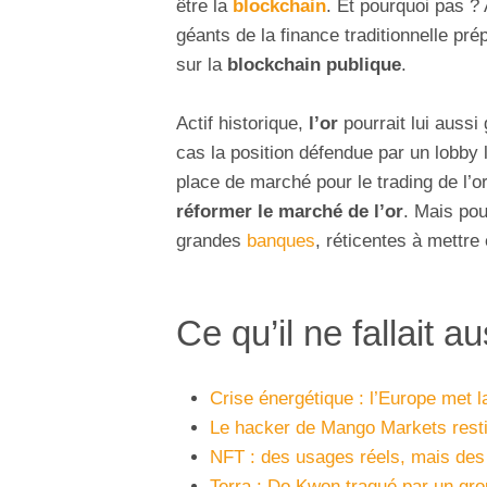
être la
blockchain
. Et pourquoi pas ?
géants de la finance traditionnelle pré
sur la
blockchain publique
.
Actif historique,
l’or
pourrait lui aussi
cas la position défendue par un lobby
place de marché pour le trading de l’o
réformer le marché de l’or
. Mais pour
grandes
banques
, réticentes à mettre
Ce qu’il ne fallait 
Crise énergétique : l’Europe met l
Le hacker de Mango Markets resti
NFT : des usages réels, mais des 
Terra : Do Kwon traqué par un gro