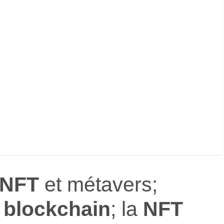
NFT
et métavers;
a
blockchain
; la
NFT