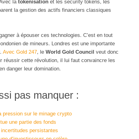
 Avec la
tokenisation
et les security tokens, les
parent la gestion des actifs financiers classiques
 gagner à épouser ces technologies. C’est en tout
 londonien de mineurs. Londres est une importante
r.
Avec Gold 247
, le
World Gold Council
veut donc
 réussir cette révolution, il lui faut convaincre les
 en danger leur domination.
aussi pas manquer :
a pression sur le minage crypto
tue une partie des fonds
incertitudes persistantes
upe d’investisseurs en colère