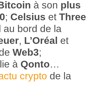
Bitcoin
à son
plus
0
;
Celsius
et
Three
l
au bord de la
euer
,
L’Oréal
et
de
Web3
;
lie à
Qonto
…
’actu crypto
de la