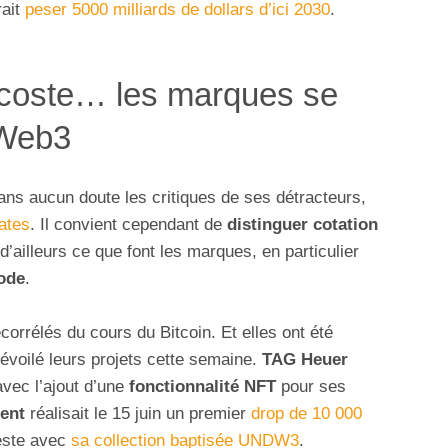
rait
peser 5000 milliards de dollars d’ici 2030
.
acoste… les marques se
 Web3
ns aucun doute les critiques de ses détracteurs,
Gates
. Il convient cependant de
distinguer cotation
 d’ailleurs ce que font les marques, en particulier
mode
.
corrélés du cours du Bitcoin. Et elles ont été
évoilé leurs projets cette semaine.
TAG Heuer
vec l’ajout d’une
fonctionnalité NFT
pour ses
rent
réalisait le 15 juin un premier
drop de 10 000
este avec
sa collection baptisée UNDW3
.