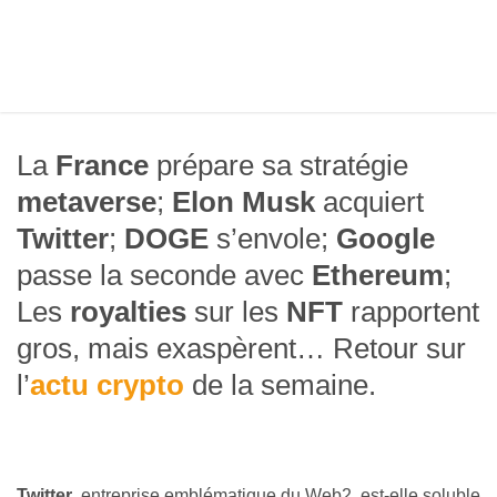
La
France
prépare sa stratégie
metaverse
;
Elon Musk
acquiert
Twitter
;
DOGE
s’envole;
Google
passe la seconde avec
Ethereum
;
Les
royalties
sur les
NFT
rapportent
gros, mais exaspèrent… Retour sur
l’
actu crypto
de la semaine.
Twitter
, entreprise emblématique du Web2, est-elle soluble