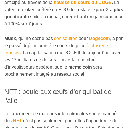
anticipé au travers de la
hausse du cours du DOGE
. La
valeur du token préféré du PDG de Tesla et SpaceX a
plus
que doublé
suite au rachat, enregistrant un gain supérieur
à 100% sur 7 jours.
Musk
, qui ne cache pas
son soutien
pour
Dogecoin
, a par
le passé déjà influencé le cours du jeton
à plusieurs
reprises
. La capitalisation du DOGE flirte aujourd’hui avec
les 17 milliards de dollars. Un certain nombre
d’investisseurs espèrent que le
meme coin
sera
prochainement intégré au réseau social.
NFT : poule aux œufs d’or qui bat de
l’aile
Le lancement de marques internationales sur le marché
des
NFT
n’est pas seulement pour elles l’opportunité de
plonger dans le Web3. C’est aussi l’occasion d’ajouter une