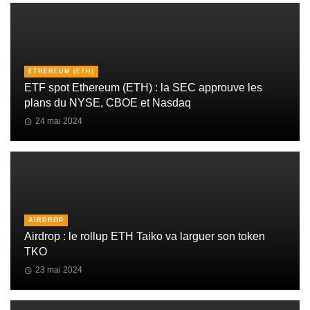
ETHEREUM (ETH)
ETF spot Ethereum (ETH) : la SEC approuve les
plans du NYSE, CBOE et Nasdaq
24 mai 2024
AIRDROP
Airdrop : le rollup ETH Taiko va larguer son token
TKO
23 mai 2024